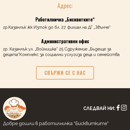
Адрес:
Работилничка „Бисквитките“
гр.Казанлък жк Изток до бл. 27, филиал на ДГ „Звънче“
Административен офис
гр. Казанлък ул. „Войнишка“ 25 Сдружение „Бъдеще за
децата“Комплекс за социални услугиза деца и семейства
СВЪРЖИ СЕ С НАС
СЛЕДВАЙ НИ:
Добре дошли в работилничка “Бисквитките”