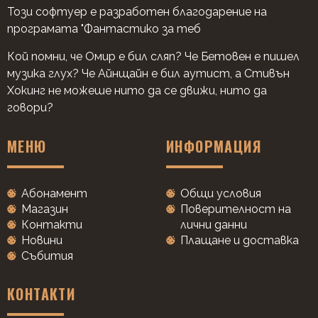
Този софтуер е разработен благодарение на
програмата "Фантастико за теб
Кой помни, че Омир е бил сляп? Че Бетовен е пишел
музика глух? Че Айнщайн е бил аутист, а Стивън
Хокинг не можеше нито да се движи, нито да
говори?
МЕНЮ
ИНФОРМАЦИЯ
Абонамент
Общи условия
Магазин
Поверителност на
Контакти
лични данни
Новини
Плащане и доставка
Събития
КОНТАКТИ