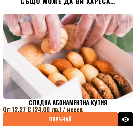
СЪЩО МОЖЕ ДА ВИ ХАРЕСА…
СЛАДКА АБОНАМЕНТНА КУТИЯ
От:
12,27
€
(24,00
лв.
)
/ месец
0
ПОРЪЧАЙ