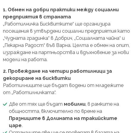
1. Обмен на добри практики между социални
предприятия в страната
„Работилничка Бисквитките“ ще организира
посещения в утвърдени социални предприятия като
„Чудната градинка“ в Добрич, „Социалната чайна“ и
„Пекарна Радост“ във Варна. Целта е обмен на опит,
изграждане на партньорства и вдъхновение за нови
модели на работа.
2. Провеждане на четири работилници за
декориране на бисквитки
Работилниците ще бъдат водени от младежите
от „Работилничката“.
Две от тях ще бъдат
мобилни
, в рамките на
общността, включително по време на
Празниците в Долината на тракийските
царе
.
Останалите две ще се проведат в базата на