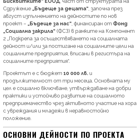
Бисквитките“ ЕООД
, част от структурата на
Сдружение
„Бъдеще за децата“
, започна през
август изпълнението на дейностите по нов
проект –
„Бъдеще за нас“
, финансиран от
Фонд
„Социална закрила“
(ФСЗ) в рамките на Компонент
2 „Подкрепа за осъществяването на социалната
дейност и/или за постигане на социалните цели на
социалните предприятия, вписани в регистъра на
социалните предприятия“.
Проектът е с бюджет
10 000 лв.
и
продължителност от три месеца. Основната му
цел е социално включване, утвърждаване на добри
практики и устойчиво развитие на социалното
предприемачество чрез активното участие на хора
с увреждания и младежи в неравностойно
положение.
ОСНОВНИ ДЕЙНОСТИ ПО ПРОЕКТА