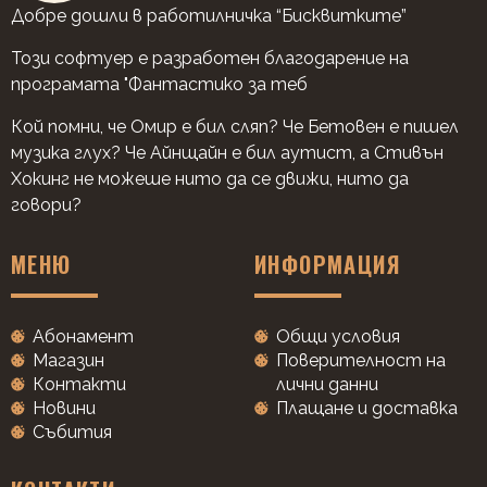
Добре дошли в работилничка “Бисквитките”
Този софтуер е разработен благодарение на
програмата "Фантастико за теб
Кой помни, че Омир е бил сляп? Че Бетовен е пишел
музика глух? Че Айнщайн е бил аутист, а Стивън
Хокинг не можеше нито да се движи, нито да
говори?
МЕНЮ
ИНФОРМАЦИЯ
Абонамент
Общи условия
Магазин
Поверителност на
Контакти
лични данни
Новини
Плащане и доставка
Събития