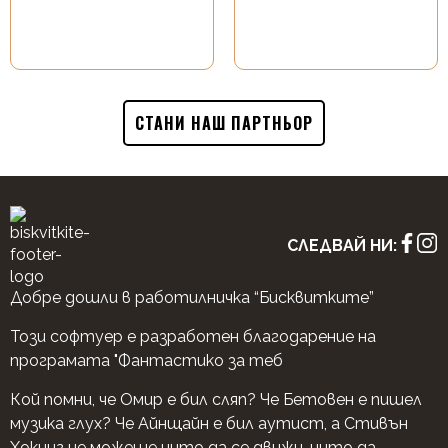
СТАНИ НАШ ПАРТНЬОР
СЛЕДВАЙ НИ:
Добре дошли в работилничка “Бисквитките”
Този софтуер е разработен благодарение на
програмата "Фантастико за теб
Кой помни, че Омир е бил сляп? Че Бетовен е пишел
музика глух? Че Айнщайн е бил аутист, а Стивън
Хокинг не можеше нито да се движи, нито да