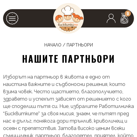
0
НАЧАЛО
/
ПАРТНЬОРИ
НАШИТЕ ПАРТНЬОРИ
Изборът на партньор в живота е едно от
наистина важните и съдбоносни решения, които
взима човек. Често щастието, благополучието,
здравето и успехът зависят от решението с кого
ще споделиш пътя си. Ние, избралите Работилничка
“Бисквитките” за своя мисия, знаем, че пътят пред
нас е дълъг, понякога дори трънлив, криволичещ и
осеян с препятствия. Затова високо ценим всеки
съмишленик, партньор, благодетел, приятел, който