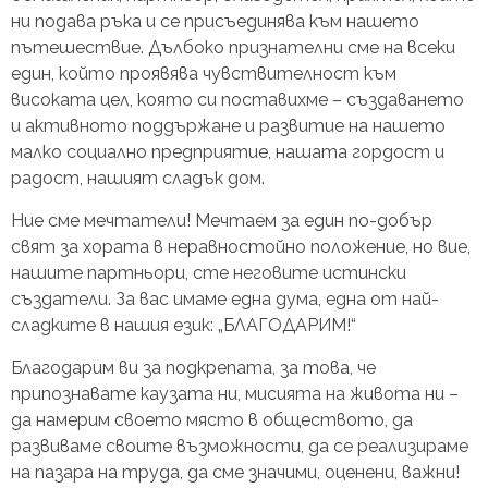
ни подава ръка и се присъединява към нашето
пътешествие. Дълбоко признателни сме на всеки
един, който проявява чувствителност към
високата цел, която си поставихме – създаването
и активното поддържане и развитие на нашето
малко социално предприятие, нашата гордост и
радост, нашият сладък дом.
Ние сме мечтатели! Мечтаем за един по-добър
свят за хората в неравностойно положение, но вие,
нашите партньори, сте неговите истински
създатели. За вас имаме една дума, една от най-
сладките в нашия език: „БЛАГОДАРИМ!“
Благодарим ви за подкрепата, за това, че
припознавате каузата ни, мисията на живота ни –
да намерим своето място в обществото, да
развиваме своите възможности, да се реализираме
на пазара на труда, да сме значими, оценени, важни!