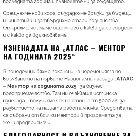
последната година и плановете ни за бъдещето.
Срещнахме нови хора, създадохме връзки за бъдещи
инициативи и затвърдихме стари познанства.
Открихме, че имаме още много с какво да се гордеем
и с какво да вдъхновяваме.
ИЗНЕНАДАТА НА „АТЛАС – МЕНТОР
НА ГОДИНАТА 2025“
В понеделник бяхме поканени на церемонията по
връчването на първите Национални награди
„АТЛАС
– Ментор на годината 2025“
за бизнес
предприемачество. Там ни очакваше истинска
изненада – получихме чек на стойност 5000 лв. за
развитието на нашата работилничка. Средствата
са събрани от всички ментори в програмата за
жени предприемачи.
БЛАГОДАРНОСТ И ВДЪХНОВЕНИЕ ЗА