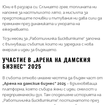
Юни е в разгара си. Слънцето грее, топлината ни
напомня за настъпилото лято, а мисълта за
предстоящите почивки и пътувания ни дава сили да
преминем през динамиката и умората на
ежедневието.
Този месец за „Работилничка Бисквитките“ започна
с вълнуващи събития, които ни заредиха с нова
енергия и идеи за бъдещето.
УЧАСТИЕ В „АРЕНА НА ДАМСКИЯ
БИЗНЕС“ 2025
В събота отново имахме честта да бъдем част от
„Арена на дамския бизнес“ 2025
– вдъхновяваща
платформа, която събира жени с идеи, смелост и
предприемачески дух. Там споделихме историята на
„Работилничка Бисквитките“, постигнатото през