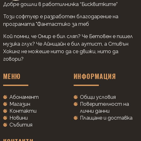
Добре дошли в работилничка “Бисквитките”
Този софтуер е разработен благодарение на
програмата "Фантастико за теб
Кой помни, че Омир е бил сляп? Че Бетовен е пишел
музика глух? Че Айнщайн е бил аутист, а Стивън
Хокинг не можеше нито да се движи, нито да
говори?
МЕНЮ
ИНФОРМАЦИЯ
Абонамент
Общи условия
Магазин
Поверителност на
Контакти
лични данни
Новини
Плащане и доставка
Събития