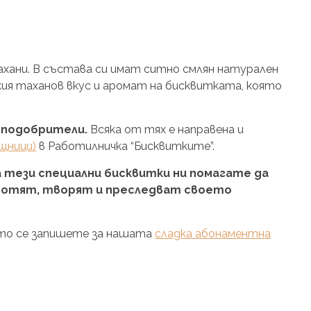
ахани. В състава си имат ситно смлян натурален
екия таханов вкус и аромат на бисквитката, която
 подобрители.
Всяка от тях е направена и
щници)
в Работилничка “Бисквитките”.
а тези специални бисквитки ни помагате да
работят, творят и преследват своето
като се запишете за нашата
сладка абонаментна