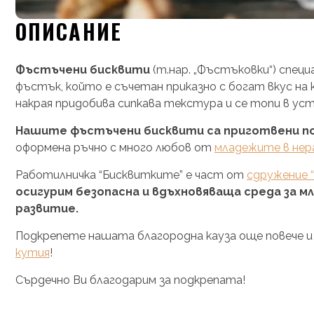
ОПИСАНИЕ
Фъстъчени бисквити
(т.нар. „Фъстъковки“) спец
фъстък, който е съчетан приказно с богат вкус на 
накрая придобива сипкава текстура и се топи в ус
Нашите фъстъчени бисквити са приготвени по
оформена ръчно с много любов от
младежите в нер
Работилничка “Бисквитките” е част от
сдружение 
осигурим безопасна и вдъхновяваща среда за 
развитие.
Подкрепете нашата благородна кауза още повече и 
кутия
!
Сърдечно Ви благодарим за подкрепата!