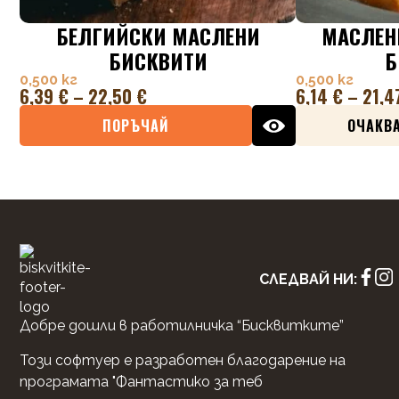
БЕЛГИЙСКИ МАСЛЕНИ
МАСЛЕН
БИСКВИТИ
Б
0,500 кг
0,500 кг
6,39
€
–
22,50
€
6,14
€
–
21,4
ПОРЪЧАЙ
ОЧАКВА
СЛЕДВАЙ НИ:
Добре дошли в работилничка “Бисквитките”
Този софтуер е разработен благодарение на
програмата "Фантастико за теб