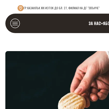
ГР.КАЗАНЛЪК ЖК ИЗТОК ДО БЛ. 27, ФИЛИАЛ НА ДГ "ЗВЪНЧЕ"
ЗА НАС
АБ