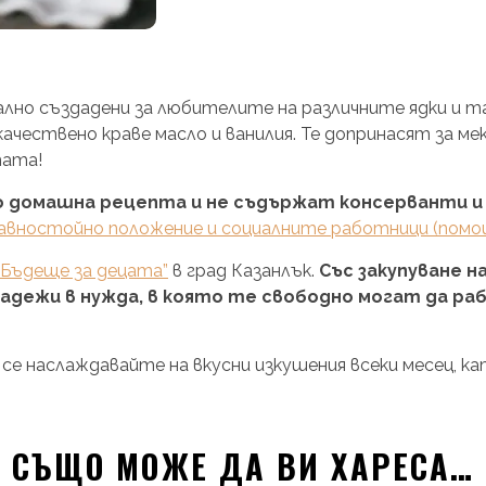
иално създадени за любителите на различните ядки и т
качествено краве масло и ванилия. Те допринасят за м
тата!
 домашна рецепта и не съдържат консерванти и
авностойно положение и социалните работници (помо
“Бъдеще за децата”
в град Казанлък.
Със закупуване н
младежи в нужда, в която те свободно могат да 
се наслаждавайте на вкусни изкушения всеки месец, 
СЪЩО МОЖЕ ДА ВИ ХАРЕСА…