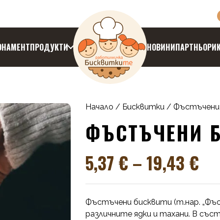
ОНАМЕНТ
ПРОДУКТИ
НОВИНИ
ПАРТНЬОРИ
Начало
/
Бисквитки
/ Фъстъчени
ФЪСТЪЧЕНИ 
5,37
€
–
19,43
€
Фъстъчени бисквити (т.нар. „Фъ
различните ядки и тахани. В съ