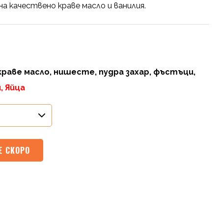
на качествено краве масло и ванилия.
 краве масло, нишесте, пудра захар, фъстъци,
, Яйца
Е СКОРО