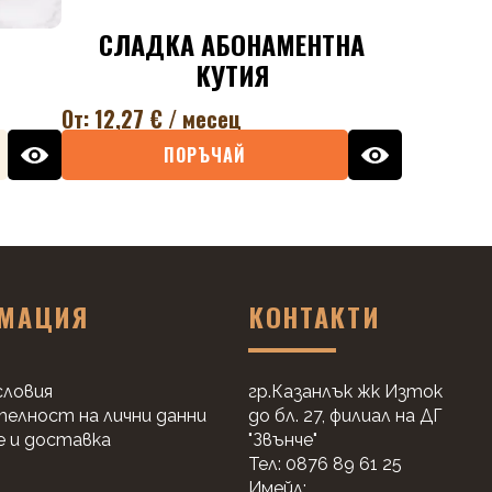
СЛАДКА АБОНАМЕНТНА
КУТИЯ
От:
12,27
€
/ месец
ПОРЪЧАЙ
МАЦИЯ
КОНТАКТИ
словия
гр.Казанлък жк Изток
елност на лични данни
до бл. 27, филиал на ДГ
 и доставка
"Звънче"
Тел: 0876 89 61 25
Имейл: