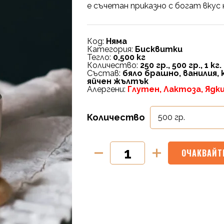
е съчетан приказно с богат вкус 
Код:
Няма
Категория:
Бисквитки
Тегло:
0,500 кг
Количество:
250 гр., 500 гр., 1 кг.
Състав:
бяло брашно, ванилия,
яйчен жълтък
Алергени:
Глутен, Лактоза, Ядки
Количество
ОЧАКВАЙТ