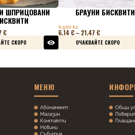
И ШПРИЦОВАНИ
БРАУНИ БИСКВИТИ
ИСКВИТИ
0,500 кг
7
€
6,14
€
–
21,47
€
ЙТЕ СКОРО
ОЧАКВАЙТЕ СКОРО
МЕНЮ
ИНФОР
Абонамент
Общи у
Магазин
Поверит
Контакти
Плащане
Новини
Събития