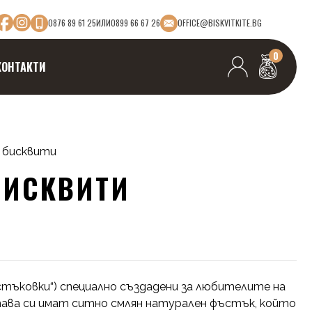
0876 89 61 25
ИЛИ
0899 66 67 26
OFFICE@BISKVITKITE.BG
0
КОНТАКТИ
 бисквити
БИСКВИТИ
стъковки“) специално създадени за любителите на
става си имат ситно смлян натурален фъстък, който