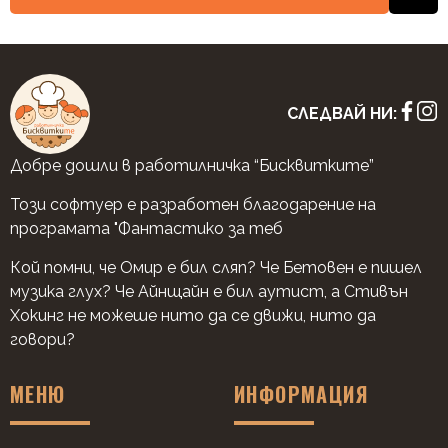
СЛЕДВАЙ НИ:
Добре дошли в работилничка “Бисквитките”
Този софтуер е разработен благодарение на
програмата "Фантастико за теб
Кой помни, че Омир е бил сляп? Че Бетовен е пишел
музика глух? Че Айнщайн е бил аутист, а Стивън
Хокинг не можеше нито да се движи, нито да
говори?
МЕНЮ
ИНФОРМАЦИЯ