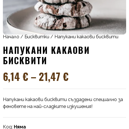
Начало
/
Бисквитки
/ Напукани какаови бисквити
НАПУКАНИ КАКАОВИ
БИСКВИТИ
6,14
€
–
21,47
€
Напукани какаови бисквити създадени специално за
феновете на най-сладките изкушения!
Код:
Няма