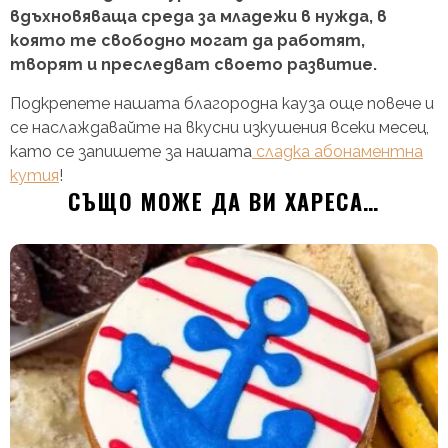
вдъхновяваща среда за младежи в нужда, в
която те свободно могат да работят,
творят и преследват своето развитие.
Подкрепете нашата благородна кауза още повече и
се наслаждавайте на вкусни изкушения всеки месец,
като се запишете за нашата
сладка абонаментна
кутия
!
СЪЩО МОЖЕ ДА ВИ ХАРЕСА…