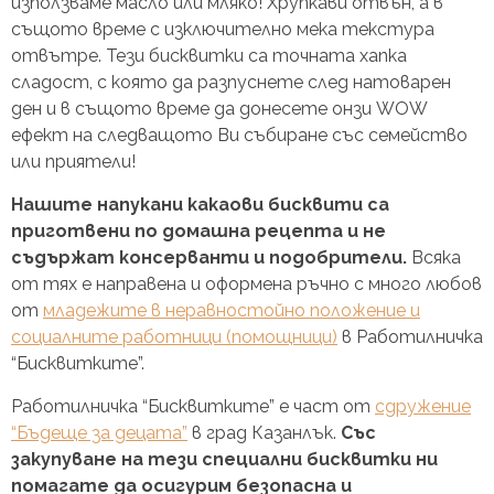
използваме масло или мляко! Хрупкави отвън, а в
същото време с изключително мека текстура
отвътре. Тези бисквитки са точната хапка
сладост, с която да разпуснете след натоварен
ден и в същото време да донесете онзи WOW
ефект на следващото Ви събиране със семейство
или приятели!
Нашите напукани какаови бисквити са
приготвени по домашна рецепта и не
съдържат консерванти и подобрители.
Всяка
от тях е направена и оформена ръчно с много любов
от
младежите в неравностойно положение и
социалните работници (помощници)
в Работилничка
“Бисквитките”.
Работилничка “Бисквитките” е част от
сдружение
“Бъдеще за децата”
в град Казанлък.
Със
закупуване на тези специални бисквитки ни
помагате да осигурим безопасна и